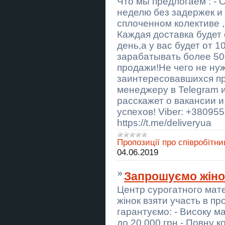
Что мы предлогаем : -
неделю без задержек и 
Маг у Києві. Ворожіння
Київ. Приворот на кохання. Зняти
сплоченном колективе ,
порчу Київ.
Каждая доставка будет 
день,а у вас будет от 1
Таксі Київ — Кишинів |
Міжнародне таксі S-Transfer
зарабатывать более 500
продажи!Не чего не нуж
Маг в Киеве. Гадание
Киев. Приворот на любовь. Снять
заинтересовавшихся п
порчу Киев.
менеджеру в Telegram и
расскажет о вакансии 
Мелкий бытовой ремонт и
монтаж
успехов! Viber: +38095
https://t.me/deliveryua
Таксі Київ — Краків | Міжнародний
трансфер до Польщі
Пропозиції про співробітни
04.06.2019
Малек осетра, форель.
Малек осетра, форель.
Запрошуємо жіно
Центр сурогатного мат
Мотаж, демонтаж, збірка та
ремонт меблів, електрика,
жінок взяти участь в п
сантехника та інше
гарантуємо: - Високу м
Магическая помощь в Киеве.
до 20 000 грн - Повну ко