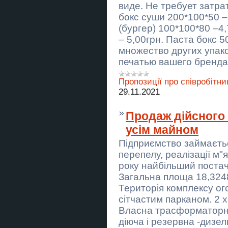
монтаж
виде. Не требует затра
бокс суши 200*100*50 –
Екстрасенс Тернопіль. Любовна
магія, гадання, зняття негативу.
(бургер) 100*100*80 –4
– 5,00грн. Паста бокс 5
Сімейний відпочинок у Києві —
множество других упак
стрільба з лука для дітей і
дорослих
печатью вашего бренда
Монтаж, демонтаж, збірка та
Пропозиції про співробітни
ремонт меблів, електрика,
сантехніка та інше
29.11.2021
Побачення зі стрільбою з лука в
Продаж дійсного 
Києві — незвичайний формат для
двох
усім майном
Маг Полтава. Приворот Полтава.
Підприємство займаєть
Снятие порчи Полтава. Гадание
Полтава.
перепелу, реалізації м"
року найбільший постач
Стрільба з лука в Києві — лучний
Загальна площа 18,3248
тир і клуб “Лучник”
Територія комплексу о
Замовити курсову роботу в
сітчастим парканом. 2 х
Україні
Власна трасформаторна 
діюча і резервна -дизе
Замовити дипломну роботу в