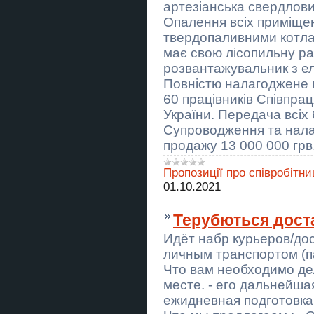
Україні
артезіанська свердлови
Опалення всіх приміще
Замовити бакалаврську роботу в
твердопаливними котла
Україні
має свою лісопильну ра
Замовити магістерську роботу в
розвантажувальник з е
Україні
Повністю налагоджене 
60 працівників Співпр
Замовити дисертацію в Україні
України. Передача всіх 
Мелкий ремонт сантехники,
Супроводження та нала
электрики, монтаж, демонтаж,
устранение засора, сборка
продажу 13 000 000 грв
мебели, установка дверей,
бытовой техники и др
Пропозиції про співробітни
Курси кухаря, електрика, маляра,
01.10.2021
зварника, слюсаря
Терубються дос
Экстрасенс Днепр. Гадание
Днепр. Приворот Днепр. Снять
Идёт набр курьеров/дос
порчу в Днепре.
личным транспортом (па
СТО Варшава Україномовний
Что вам необходимо дел
автосервіс Avenor Cars
месте. - его дальнейша
ежидневная подготовка
Купуємо земельні паї по всій
Україні. Дорого