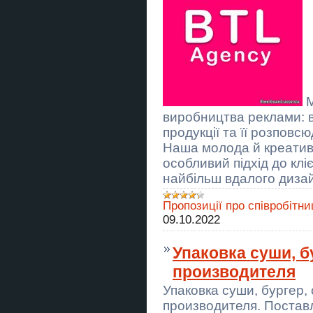
ГБО Дніпро ціни, установка,
діагностика, налаштування
Послуги ясновидиці у Львові:
ворожіння, любовна магія, зняття
порчі.
Курси кондитер, штукатур,
перукар, тесдяр, токар
М
Гадание Киев. Снятие порчи.
виробництва реклами: в
Любовный приворот.
продукції та її розповс
Наша молода й креативн
День народження в тирі Київ —
стрільба з лука для дітей і
особливий підхід до кл
дорослих
найбільш вдалого диза
Монтаж, демонтаж, збірка та
ремонт меблів, електрика,
Пропозиції про співробітни
сантехніка та інше
09.10.2022
Подарунковий сертифікат на
стрільбу з лука в Києві
Упаковка суши, бу
производителя
Куди піти з друзями в Києві?
Стрільба з лука в клубі “Лучник”
Упаковка суши, бургер, 
производителя. Постав
Мелкий бытовой ремонт и