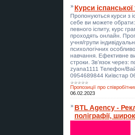
Предоставляем услуги «Муж на
Курси іспанської 
час» по городу Самар
Пропонуються курси з іс
Шкіряні аксесуари ручної роботи
себе ви можете обрати: 
на замовлення
певного іспиту, курс гр
Курси сушист, манікюр, муляр,
проходять онлайн. Про
тесляр. плиточник
учня/групи індивідуальн
психологічних особлив
Вази з граніту Оптом від
виробника Tochenka
навчання. Ефективне ви
строки. Зв’язок через: п
Всі види покрівельних робіт
zyana1111 Телефон/Ва
0954689844 Київстар 
Корпоратив і тімбілдинг у Києві —
стрільба з лука для компанії
Пропозиції про співробітни
Курси кухар, електрик, зварник,
06.02.2023
слюсар, перукар
Граніт Оптом з Коростишева без
BTL Agency - Рек
посередників
поліграфії, шир
Курси сушист, піццеолі манікюр,
шиття, плиточник