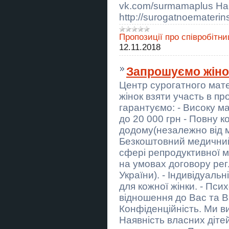
vk.com/surmamaplus На
Ясновидящая в Одессе. Гадание,
http://surogatnoematerin
приворот, снятие порчи.
Пропозиції про співробітни
Заборы, ворота, навесы,
козырьки, балконные ограждения,
12.11.2018
ЖБИ изделия
Запрошуємо жіно
Вапорайзер Puffco Plus Vaporizer
Центр сурогатного мат
Вапорайзер Xmax V2 Pro
жінок взяти участь в п
гарантуємо: - Високу м
Гадание в Киеве. Снятие сглаза,
порчи. Заказать приворот в
до 20 000 грн - Повну ко
Киеве.
додому(незалежно від м
Безкоштовний медичний 
Спилим обрежем деревья,
удалим поросли Одесса
сфері репродуктивної м
на умовах договору ре
Купить бакалаврскую работу в
України). - Індивідуал
Украине
для кожної жінки. - Пси
Купить магистерскую работу в
відношення до Вас та В
Украине
Конфіденційність. Ми вим
Наявність власних дітей
Ясновидящая в Одессе:
приворот, гадание, снятие