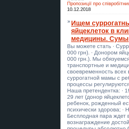
Пропозиції про співробітни
Подарунки на Миколая. Новорічні
10.12.2018
набори. DIY набори
Ищем суррогатны
Новорічна ілюмінація, прикрасити
гірляндами!
яйцеклеток в кл
Новорічна ілюмінація, прикрасити
медицины. Сумы
гірляндами!
Вы можете стать · Сур
Вапорайзер Arizer XQ2
000 грн). · Донором яйц
000 грн.). Мы обязуемс
Вапорайзер Firefly 2+
транспортные и медици
своевременность всех в
Тир “Лучник” — Класні Дні в Тирі!
суррогатной мамы с ре
процессы регулируются
Тир “Лучник” — Дитячі Дні
Народження!
Наша претендентка: · 1
29 лет (донор яйцеклет
Кровельные Работы Днепр
Кровля Любой сложности
ребенок, рожденный ес
психически здорова; · 
Кровельные Работы Днепр
Бесплодная пара ждет 
Кровля Любой сложности
вознаграждение достой
Курси ціна 1800 грн акція друга
процедуры абсолютно 