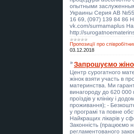
професія безкоштовно
опытными заслуженным
Украины Серия АВ №5543
Курси ціна 1800 грн акція друга
професія безкоштовно
16 69, (097) 139 84 86
vk.com/surmamaplus На
Кровельщики Работа ищу
напарников Днепр
http://surogatnoematerin
Кровельщики Работа ищу
Пропозиції про співробітни
напарников Днепр
03.12.2018
Тир “Лучник” — Корпоративна
Акція!
Запрошуємо жіно
Центр сурогатного мат
Ворожіння Хмельницький. Зняття
негативу. Любовний приворот в
жінок взяти участь в пр
Хмельницькому.
материнства. Ми гарант
Ясновидяча, таролог Тернопіль.
винагороду до 620 000 
Приворот на любoв. Зняття порчі
проїздів у клініку і дод
та пристріту. Ворожіння.
проживання); - Безкошт
Ясновидящая, таролог Винница.
у програмі та повне об
Приворот на любовь. Снятие
порчи и сглаза. Гадание.
Найкращих лікарів у сф
Законність (працюємо 
Вапорайзер AirVape X
регламентованого закон