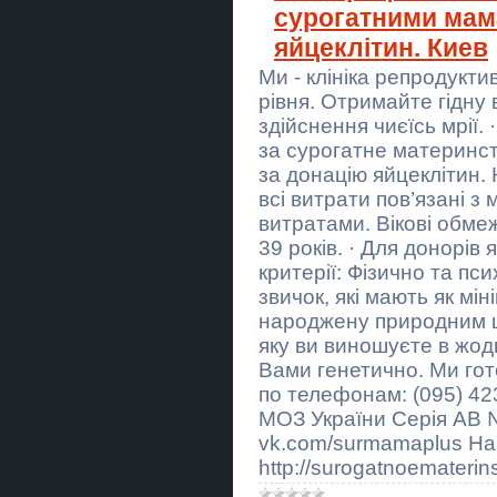
дипломної роботи в Україні
сурогатними мам
яйцеклітин. Киев
Купити практичну частину
дипломної роботи в Україні
Ми - клініка репродукт
рівня. Отримайте гідну 
Купити теоретичну частину
дипломної роботи в Україні
здійснення чиєїсь мрії.
за сурогатне материнст
Бонг “Роджер”
за донацію яйцеклітин.
всі витрати пов’язані 
Бонг Thug Life Black
витратами. Вікові обме
39 років. · Для донорів 
Кровельные Работы Днепр любой
сложности
критерії: Фізично та пс
звичок, які мають як мі
Экстрасенс Одесса. Снятие
негатива, гадание, любовный
народжену природним ш
приворот.
яку ви виношуєте в жод
Вами генетично. Ми гот
Курси колориста Кривий Ріг
по телефонам: (095) 423
Кровельные Работы Днепр любой
МОЗ України Серія АВ 
сложности
vk.com/surmamaplus На
http://surogatnoematerin
Кровельные Работы Днепр любой
сложности