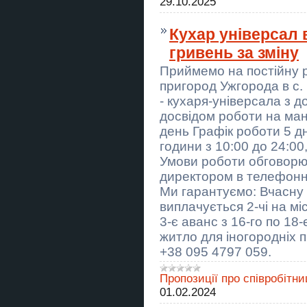
29.10.2025
ART Taxi — індивідуальні
трансфери по Україні та Європі
Кухар універсал 
Сборка мебели Днепр | Быстро и
гривень за зміну
качественно
Приймемо на постійну 
Абонемент на стрільбу з лука в
Києві — хобі, спорт і антистрес
пригород Ужгорода в с.
- кухаря-універсала з д
Предоставляем услуги «Муж на
досвідом роботи на манг
час» по городу Самар
день Графік роботи 5 дні
Автосервіс BMW Warszawa сто
години з 10:00 до 24:00
БМВ Варшава
Умови роботи обговорю
директором в телефонно
Секція стрільби з лука в Києві —
тренування для дітей і дорослих
Ми гарантуємо: Вчасну 
виплачується 2-чі на міс
Предоставляем услуги «Муж на
3-є аванс з 16-го по 18
час» по городу Самар
житло для іногородніх п
Курси перукар, колорист,
+38 095 4797 059.
бухгалтер, логіст, кухар
Пропозиції про співробітни
Виїзний тир зі стрільбою з лука на
свято, корпоратив або захід
01.02.2024