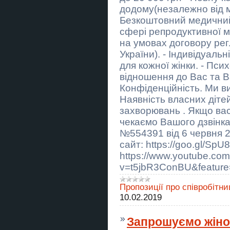
Приворот Киев. Гадание и снятие
додому(незалежно від м
негатива.
Безкоштовний медичний 
Преміум трансфер Київ Кишинів
сфері репродуктивної м
на умовах договору ре
Преміум трансфер Київ Кишинів
України). - Індивідуал
для кожної жінки. - Пси
Ремонт крыш Днепр частичный
мелкий и капитальный
відношення до Вас та В
Конфіденційність. Ми вим
Лучний тир “Лучник” – стрільба з
Наявність власних дітей
лука в Києві! Archery Range
“Luchnyk” – Archery in Kyiv!
захворювань . Якщо вас
чекаємо Вашого дзвінка:
Металоконструкції під ключ
Кривий Ріг | Паркани, ворота,
№554391 від 6 червня 
навіси, козирки
сайт: https://goo.gl/SpU
https://www.youtube.co
Фарбування дахів, фарбування
складів, приміщень
v=t5jbR3ConBU&feature
Продаж 2 поверхового будинку
Пропозиції про співробітни
смт Коцюбинське
10.02.2019
🏹 АКТИВНІ ВИХІДНІ ДЛЯ
КОМПАНІЇ ДРУЗІВ
Запрошуємо жіно