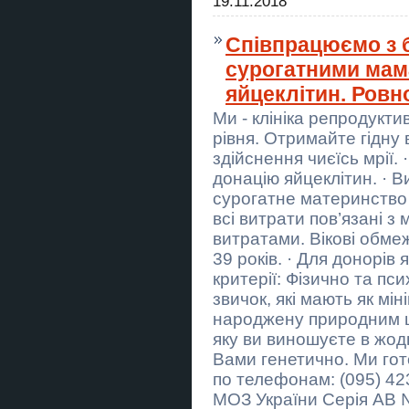
19.11.2018
Корпоративні подарунки для
рекламних агенцій. Співпраця
Львів
Співпрацюємо з 
сурогатними мам
Новорічні корпоративні подарунки
з думкою про природу. Львів
яйцеклітин. Ровн
Ми - клініка репродукт
Купить курсовую работу в
Украине
рівня. Отримайте гідну 
здійснення чиєїсь мрії.
Крыша в рассрочку
Евидновлення Ремонт крыш
донацію яйцеклітин. · 
фасад Днепр
сурогатне материнство 
всі витрати пов’язані 
Крыша в рассрочку
Евидновлення Ремонт крыш
витратами. Вікові обме
фасад Днепр
39 років. · Для донорів 
Купить дипломную работу в
критерії: Фізично та пс
Украине
звичок, які мають як мі
народжену природним ш
Ясновидиця в Тернополі.
Приворот. Зняття негативних
яку ви виношуєте в жод
програм.
Вами генетично. Ми гот
по телефонам: (095) 423
Ясновидящая в Чернигове.
Приворот. Снятие негативных
МОЗ України Серія АВ 
программ.