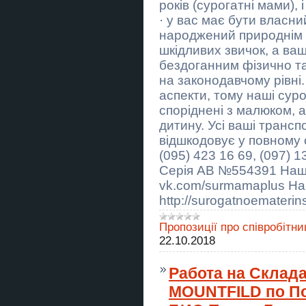
паркан
років (сурогатні мами), 
· у вас має бути власн
Екстрасенс Чернівці. Приворот
народжений природнім ш
Чернівці. Зняття порчі Чернівці.
шкідливих звичок, а ваш
Вапорайзер TinyMight V2
бездоганним фізично та
на законодавчому рівні
Вапорайзер Zenco Flow – Onyx
аспекти, тому наші суро
споріднені з малюком, 
Ясновидящая Киев. Приворот
Киев. Снятие порчи Киев.
дитину. Усі ваші трансп
відшкодовує у повному 
Гадание Одесса. Приворот в
(095) 423 16 69, (097) 
Одессе. Снять порчу в Одессе.
Серія АВ №554391 Наша
Помощь мага Киев. Приворот.
vk.com/surmamaplus На
Гадание. Снятие негатива.
http://surogatnoematerin
ArtTaxi – ваш комфортний
трансфер Хелм – Варшава,
Пропозиції про співробітни
Кишинів – Одеса, Варшава –
22.10.2018
Львів
Любовний приворот
Работа на Склад
Хмельницький. Зняття порчі.
Ворожіння.
MOUNTFILD по По