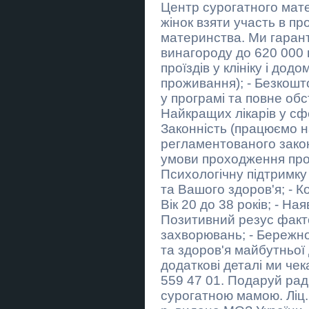
КОРПОРАТИВИ ТА ТІМБІЛДИНГ
Центр сурогатного мат
У КЛУБІ «ЛУЧНИК»
жінок взяти участь в пр
материнства. Ми гарант
Всі види покрівельних робіт
винагороду до 620 000 
Магічна допомога в Києві.
проїздів у клініку і дод
Любовне ворожіння. Зняття
проживання); - Безкошт
негативу.
у програмі та повне об
Акція для закоханих пар "Стріли
Найкращих лікарів у сф
Амура" - подарунковий
сертифікат
Законність (працюємо 
регламентованого закон
Любовна магія Львів. Повернути
умови проходження прог
коханого. Ворожіння і допомога у
відносинах.
Психологічну підтримку
та Вашого здоров'я; - К
Магическая помощь в Киеве.
Любовное гадание. Снятие
Вік 20 до 38 років; - На
негатива.
Позитивний резус факто
захворювань; - Бережно
⚖️ Адвокат Сарафін Віктор
Францович та партнери
та здоров'я майбутньої
додаткові деталі ми чек
⚖️ Адвокат Сарафін Віктор
559 47 01. Подаруй рад
Францович та партнери
сурогатною мамою. Ліц
Військовий адвокат Сарафін