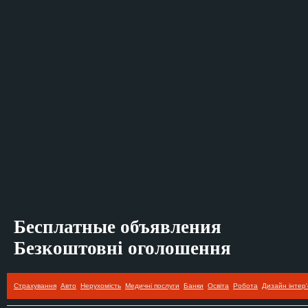
Бесплатные объявления
Безкоштовні оголошення
Страхування
Авто
Нерухомість
Медичні послуги
Банки
Освіта
Робота
Дизайн інтер'