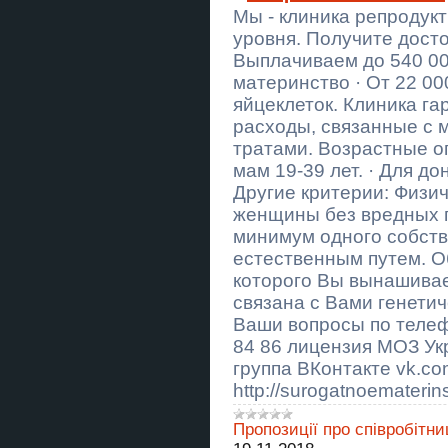
Евидновлення крыша
Мы - клиника репродук
восстановление ремонт и тд
Днепр
уровня. Получите дост
Выплачиваем до 540 00
ВітамініЯ - сімейне виробництво
чаю. Фруктово-ягідний чай.
материнство · От 22 00
Вітамікси. Концентрати для
яйцеклеток. Клиника г
лимонаду Львів
расходы, связанные с 
Купить мотивационное письмо в
тратами. Возрастные о
Украине
мам 19-39 лет. · Для до
Другие критерии: Физи
Caluanie Muelear Oxidize price in
USA
женщины без вредных п
минимум одного собств
Caluanie Muelear Oxidize
Parteurize
естественным путем. О
которого Вы вынашивает
СТО Motortex – ремонт двигунів,
связана с Вами генетич
капітальний ремонт двигуна,
ремонт ГБЦ, відновлення головки
Ваши вопросы по телефо
блока циліндрів
84 86 лицензия МОЗ У
Купить научную статью в
группа ВКонтакте vk.c
Украине
http://surogatnoematerin
Новорічні корпоративні подарунки
для рекламних агентств Львів
Пропозиції про співробітни