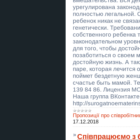
вмешательства. Вся де
урегулирована законод
Услуги экстрасенса Житомир.
Гадание, приворот, снятие порчи.
полностью легальной. 
ребенок никак не связа
Купити анотацію до дипломної
роботи в Україні
генетически. Требован
собственного ребенка 
Купити параграф дипломної
законодательном уровне
роботи в Україні
для того, чтобы досто
Купити підрозділ дипломної
позаботиться о своем 
роботи в Україні
достойную жизнь. А та
паре, которая лечится 
Купити підбір теми дипломної
роботи в Україні
поймет бездетную женщ
счастье быть мамой. Тел
Купити оформлення списку
139 84 86. Лицензия М
літератури дипломної роботи в
Україні
Наша группа ВКонтакте
http://surogatnoematerin
Купити розділ дипломної роботи
«Охорона праці і техніки безпеки»
в Україні
Пропозиції про співробітни
17.12.2018
Купити емпіричну частину
дипломної роботи в Україні
Співпрацюємo з 
Купити аналітичну частину