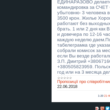
Ворожіння в Тернополі. Зняття
ЕДИНАРАЗОВО делаетс
порчі Тернопіль.
командировка за СЧЕТ
убытовню- 3 человека в
Гадание в Черкассах . Cнять
порчу Черкассы.
3500 крон. Жилье Хоро
работают без выходны
ЖБИ изделия от производителя
брать. 1 или 2 дня как 
— доставка и монтаж
и довечера по 12-16 ча
Надёжные ворота, навесы и
каждую неделю даем.По
заборы — под ключ за 7 дней
табелеграмка где указ
собрали комисок за ме
Гадалка в Киеве.
если Вы везде работал
Вапорайзер Arizer AirSE
З.П. Дмитрий +3806716
+380505823959. Польск
Вапорайзер Arizer AirSE
год или на 3 месяца де
Вапорайзер Arizer Go (ArGo)
Пропозиції про співробітни
22.06.2018
Паркани під ключ: ворота,
козирки, сходи, МАФи, ЗБВ
Компанія Akabud - виробляємо та
1-20
21-4
встановлюємо металеві
конструкції будь-якої складності
Изготовление, доставка и монтаж