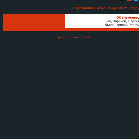
бетонных заборов и ЖБИ по
Украине
Страхування
Авто
Нерухомість
Меди
Металлоконструкции под ключ в
Объявления
Кривом Роге
Киев, Харьков, Одесс
Львов, Кривой Рог, Н
Металлоконструкции под ключ в
Кривом Роге
ремонт в новостройке
.
Ведучий і ді джей на випускний,
жива музика, тамада на весілля
Вапорайзер Modular 2-в-1
Вапорайзер Spec
Вапорайзер Spec
Вапорайзер Modular 2-в-1
Изготовление и монтаж заборов,
ворот, навесов от производителя
Заборы, ворота, навесы и
металлоконструкции под ключ.
Еврозаборы, ЖБИ кольца