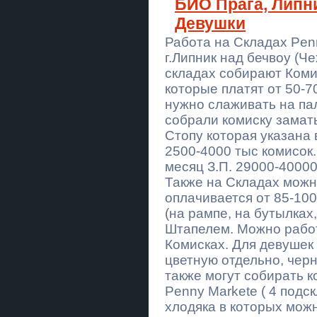
БИО Прага, Липни
Любовный приворот Харьков.
Снятие порчи. Гадание.
Девушки
Відкотні ворота (зсувні). МАФи.
Работа на Складах Penn
Козирьки. Ворота. Паркани.
Навіси.
г.Липник над бечвоу (Че
складах собирают Коми
Залізобетонні вироби від
которые платят от 50-70
виробника.
нужно слаживать на пал
Ангари під ключ – металеві
собрали комиску замат
ангари в Україні
Стопу которая указана 
2500-4000 тыс комисок.
Помощь экстрасенса в Одессе:
приворот, гадание, снятие порчи
месяц З.П. 29000-40000
и сглаза.
Также на Складах можн
оплачивается от 85-100
Любовний приворот Рівне.
Ворожіння на майбутнє. Зняття
(на рампе, на бутылках
порчі Рівне.
Штапелем. Можно работ
Любовный приворот Днепр.
Комисках. Для девушек
Гадание на будущее. Снятие
порчи Днепр.
цветную отдельно, чер
также могут собирать к
Гадання у Львові. Приворот на
Penny Markete ( 4 подс
кохання. Зняття порчі Львів.
хлодяка в которых мож