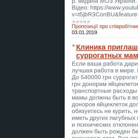
р. видана МОЗ України. 
Віктор Францович
Відео: https://www.yout
v=t5jbR3ConBU&feature
Корпоративи та тімбілдинг у клубі
«Лучник»
Пропозиції про співробітни
Будинок поруч з лісом - 69 км до
03.01.2019
столиці
Ворожіння Львів. Любовна магія.
Клиника приглаша
Зняття порчі та негативу.
суррогатных мам
Гадание в Одессе. Любовная
Если ваша работа дарит
магия. Снятие порчи и негатива.
лучшая работа в мире.
Новорічні корпоративи у клубі
До 540000 грн суррога
«Лучник»
грн донорам яйцеклето
транспортные расходы 
Гадання Хмельницький.
Любовний приворот. Зняття порчі
мамы должны быть в во
та пристріту.
доноров яйцеклеток дол
обязуетесь не курить, 
Гадание Днепр. Любовный
приворот. Снятие порчи и сглаза.
иметь других пагубных
и психических отклоне
Послуги екстрасенса Чернівці.
Ворожіння, приворот, зняття
должен быть рожден бе
порчі.