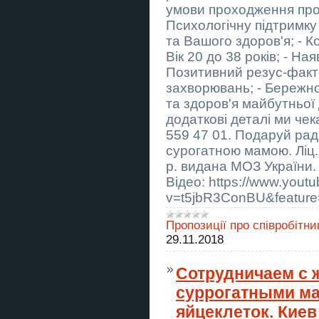
умови проходження прог
Вапорайзер AirVape XS GO
Психологічну підтримку
та Вашого здоров'я; - К
Купить тезисы на конференцию в
Украине
Вік 20 до 38 років; - Ная
Позитивний резус-факто
Крыша в рассрочку
Евидновлення Ремонт крыш
захворювань; - Бережно
фасад
та здоров'я майбутньої
додаткові деталі ми чек
Ворота - розстібні, відкатні
(зсувні), з хвірткою, з
559 47 01. Подаруй рад
автоматикою. Хвіртки –
профнастил, кування, 3D-сітка,
сурогатною мамою. Ліц
жалюзі, замок, доводчик,
домофон.
р. видана МОЗ України. 
Відео: https://www.yout
Стовпчики виноградні (армовані
v=t5jbR3ConBU&feature
бетонні) – висота 2,2 м; 2,4 м;
2,7м. Кільця, днища та кришки
для колодязів – КС 10-9, КС 10,9,
КС 15-9, КС 2
Пропозиції про співробітни
29.11.2018
Купить отчет по практике в
Украине
Сотрудничаем с 
Евидновлення Кровля Фасад
суррогатными м
кровельние работы Днепр
яйцеклеток. Киев