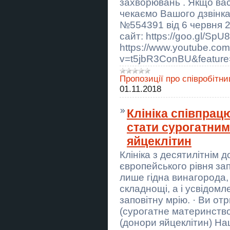
захворювань . Якщо вас
негатива.
чекаємо Вашого дзвінка:
Купить диссертацию в Украине
№554391 від 6 червня 
сайт: https://goo.gl/SpU
Ясновидиця Ужгород. Приворот
https://www.youtube.co
Ужгород. Зняття порчі Ужгород.
Гадання.
v=t5jbR3ConBU&feature
Ворожіння Тернопіль. Приворот
Пропозиції про співробітни
Тернопіль. Зняття негативу.
Допомога екстрасенса
01.11.2018
Тернопіль.
Клініка співпрац
Гадание на картах Таро
Чернигов. Приворот в Чернигове.
Снять порчу Чернигов.
стати сурогатни
яйцеклітин
Гадание Запорожье. Приворот
Запорожье. Снятие негатива.
Клініка з десятилітнім 
Помощь екстрасенса в
Запорожье.
європейського рівня за
лише гідна винагорода,
Гадание Запорожье. Приворот
Запорожье. Снятие негатива.
складнощі, а і усвідом
Помощь екстрасенса в
заповітну мрію. · Ви от
Запорожье.
(сурогатне материнство
Металоконструкції МАФів під
(донори яйцеклітин) Наш
замовлення. Навіс, ворота,