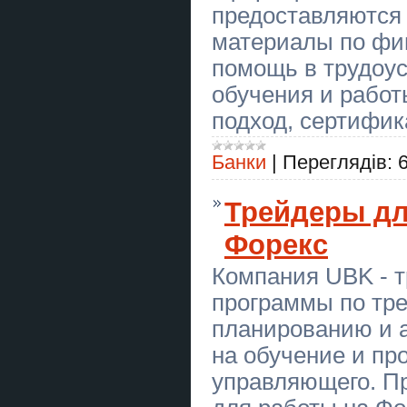
предоставляются
Віктор Францович
материалы по фи
Корпоративи та тімбілдинг у клубі
«Лучник»
помощь в трудоус
обучения и рабо
Будинок поруч з лісом - 69 км до
столиці
подход, сертифик
Ворожіння Львів. Любовна магія.
Зняття порчі та негативу.
Банки
|
Переглядів:
Гадание в Одессе. Любовная
магия. Снятие порчи и негатива.
Трейдеры дл
Новорічні корпоративи у клубі
Форекс
«Лучник»
Компания UBK - 
Гадання Хмельницький.
Любовний приворот. Зняття порчі
та пристріту.
программы по тр
планированию и 
Гадание Днепр. Любовный
приворот. Снятие порчи и сглаза.
на обучение и пр
Послуги екстрасенса Чернівці.
управляющего. П
Ворожіння, приворот, зняття
порчі.