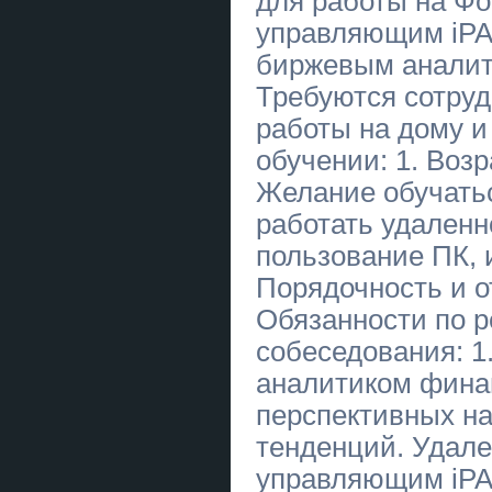
для работы на Фо
управляющим iPA
Услуги экстрасенса Житомир.
Гадание, приворот, снятие порчи.
биржевым аналит
Купити анотацію до дипломної
Требуются сотруд
роботи в Україні
работы на дому и
Купити параграф дипломної
роботи в Україні
обучении: 1. Возра
Желание обучатьс
Купити підрозділ дипломної
роботи в Україні
работать удаленн
Купити підбір теми дипломної
пользование ПК, 
роботи в Україні
Порядочность и о
Купити оформлення списку
Обязанности по р
літератури дипломної роботи в
Україні
собеседования: 1
Купити розділ дипломної роботи
аналитиком фина
«Охорона праці і техніки безпеки»
в Україні
перспективных н
Купити емпіричну частину
тенденций. Удале
дипломної роботи в Україні
управляющим iP
Купити аналітичну частину