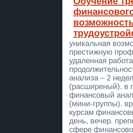
Обучение тр
КОРПОРАТИВИ ТА ТІМБІЛДИНГ
У КЛУБІ «ЛУЧНИК»
финансового
Всі види покрівельних робіт
возможност
Магічна допомога в Києві.
трудоустрой
Любовне ворожіння. Зняття
негативу.
уникальная возм
Акція для закоханих пар "Стріли
престижную профе
Амура" - подарунковий
сертифікат
удаленная работа
Любовна магія Львів. Повернути
продолжительнос
коханого. Ворожіння і допомога у
відносинах.
анализа – 2 недел
Магическая помощь в Киеве.
(расширеный). в г
Любовное гадание. Снятие
негатива.
финансовый анали
(мини-группы). в
⚖️ Адвокат Сарафін Віктор
Францович та партнери
курсам финансовы
⚖️ Адвокат Сарафін Віктор
день, вечер. преп
Францович та партнери
сфере финансово
Військовий адвокат Сарафін