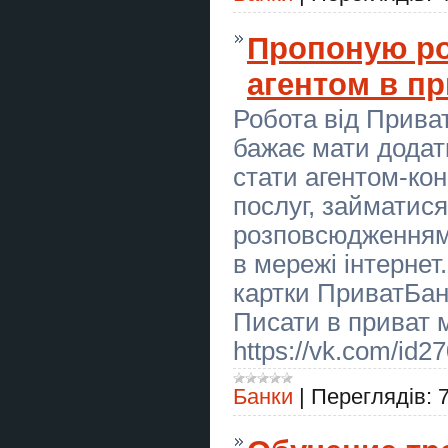
Приворот Киев. Гадание и снятие
негатива.
Пропоную ро
Преміум трансфер Київ Кишинів
агентом в п
Преміум трансфер Київ Кишинів
Робота від Приват
Ремонт крыш Днепр частичный
бажає мати додат
мелкий и капитальный
стати агентом-ко
Лучний тир “Лучник” – стрільба з
лука в Києві! Archery Range
послуг, займатис
“Luchnyk” – Archery in Kyiv!
розповсюдженням 
Металоконструкції під ключ
Кривий Ріг | Паркани, ворота,
в мережі інтерне
навіси, козирки
картки ПриватБанк
Фарбування дахів, фарбування
Писати в приват м
складів, приміщень
https://vk.com/id
Продаж 2 поверхового будинку
смт Коцюбинське
Банки
|
Переглядів:
🏹 АКТИВНІ ВИХІДНІ ДЛЯ
КОМПАНІЇ ДРУЗІВ