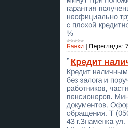
негатива.
гарантия получе
Купить диссертацию в Украине
неофициально тр
с плохой кредитн
Ясновидиця Ужгород. Приворот
Ужгород. Зняття порчі Ужгород.
Гадання.
%
Ворожіння Тернопіль. Приворот
Банки
|
Переглядів:
Тернопіль. Зняття негативу.
Допомога екстрасенса
Тернопіль.
Кредит нал
Гадание на картах Таро
Чернигов. Приворот в Чернигове.
Снять порчу Чернигов.
Кредит наличными
без залога и пор
Гадание Запорожье. Приворот
Запорожье. Снятие негатива.
работников, част
Помощь екстрасенса в
Запорожье.
пенсионеров. Ми
Гадание Запорожье. Приворот
документов. Офо
Запорожье. Снятие негатива.
Помощь екстрасенса в
обращения. Т (050
Запорожье.
43 г.Знаменка ул.
Металоконструкції МАФів під
замовлення. Навіс, ворота,