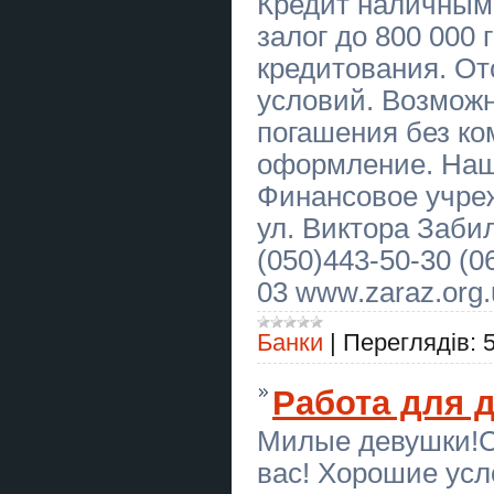
Кредит наличным
ART Taxi — індивідуальні
трансфери по Україні та Європі
залог до 800 000 
кредитования. От
Сборка мебели Днепр | Быстро и
качественно
условий. Возможн
Абонемент на стрільбу з лука в
погашения без ко
Києві — хобі, спорт і антистрес
оформление. Наш
Предоставляем услуги «Муж на
Финансовое учреж
час» по городу Самар
ул. Виктора Забил
Автосервіс BMW Warszawa сто
БМВ Варшава
(050)443-50-30 (0
03 www.zaraz.org.
Секція стрільби з лука в Києві —
тренування для дітей і дорослих
Банки
|
Переглядів:
Предоставляем услуги «Муж на
час» по городу Самар
Работа для 
Курси перукар, колорист,
бухгалтер, логіст, кухар
Милые девушки!С
Виїзний тир зі стрільбою з лука на
вас! Хорошие усл
свято, корпоратив або захід