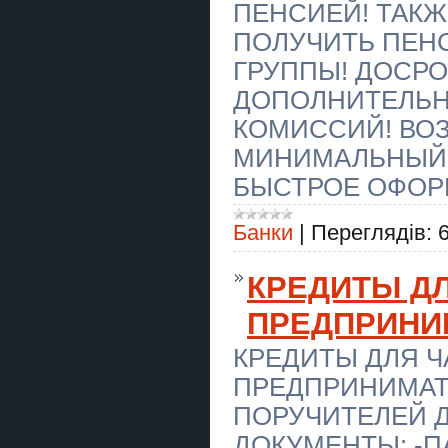
ПЕНСИЕЙ! ТАКЖ
Вапорайзер AirVape XS GO
ПОЛУЧИТЬ ПЕНС
Купить тезисы на конференцию в
ГРУППЫ! ДОСР
Украине
ДОПОЛНИТЕЛЬН
Крыша в рассрочку
Евидновлення Ремонт крыш
КОМИССИЙ! ВОЗР
фасад
МИНИМАЛЬНЫЙ 
Ворота - розстібні, відкатні
БЫСТРОЕ ОФОР
(зсувні), з хвірткою, з
автоматикою. Хвіртки –
профнастил, кування, 3D-сітка,
жалюзі, замок, доводчик,
Банки
|
Переглядів:
домофон.
Стовпчики виноградні (армовані
КРЕДИТЫ Д
бетонні) – висота 2,2 м; 2,4 м;
2,7м. Кільця, днища та кришки
для колодязів – КС 10-9, КС 10,9,
ПРЕДПРИНИ
КС 15-9, КС 2
КРЕДИТЫ ДЛЯ 
Купить отчет по практике в
Украине
ПРЕДПРИНИМАТЕ
Евидновлення Кровля Фасад
ПОРУЧИТЕЛЕЙ ДО
кровельние работы Днепр
ДОКУМЕНТЫ: -ПА