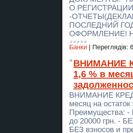
Евидновлення крыша
восстановление ремонт и тд
О РЕГИСТРАЦИИ
Днепр
-ОТЧЕТЫ(ДЕКЛА
ВітамініЯ - сімейне виробництво
ПОСЛЕДНИЙ ГО
чаю. Фруктово-ягідний чай.
Вітамікси. Концентрати для
лимонаду Львів
ОФОРМЛЕНИЕ! Н
Купить мотивационное письмо в
Банки
|
Переглядів:
Украине
Caluanie Muelear Oxidize price in
ВНИМАНИЕ К
USA
1,6 % в меся
Caluanie Muelear Oxidize
Parteurize
задолженност
СТО Motortex – ремонт двигунів,
капітальний ремонт двигуна,
ВНИМАНИЕ КРЕДИТ
ремонт ГБЦ, відновлення головки
блока циліндрів
месяц на остаток 
Купить научную статью в
Преимущества: - 
Украине
до 20000 грн. - Б
Новорічні корпоративні подарунки
для рекламних агентств Львів
БЕЗ взносов и пр