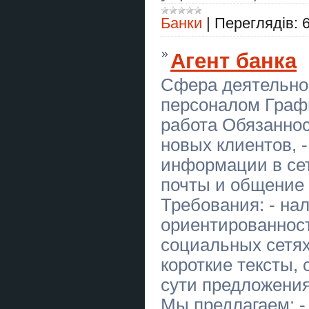
дипломної роботи в Україні
Банки
|
Переглядів:
Купити практичну частину
дипломної роботи в Україні
Агент банка
Купити теоретичну частину
дипломної роботи в Україні
Сфера деятельно
персоналом Граф
Бонг “Роджер”
работа Обязаннос
Бонг Thug Life Black
новых клиентов, 
Кровельные Работы Днепр любой
информации в сет
сложности
почты и общение 
Экстрасенс Одесса. Снятие
негатива, гадание, любовный
Требования: - на
приворот.
ориентированност
Курси колориста Кривий Ріг
социальных сетях
Кровельные Работы Днепр любой
короткие тексты,
сложности
сути предложения,
Кровельные Работы Днепр любой
Мы предлагаем: -
сложности