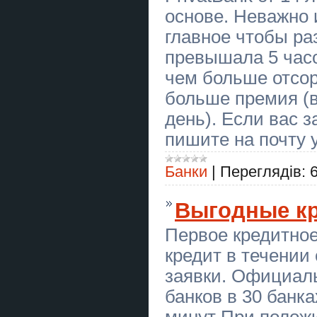
основе. Неважно и
Ясновидящая в Одессе. Гадание,
приворот, снятие порчи.
главное чтобы ра
превышала 5 часо
Заборы, ворота, навесы,
козырьки, балконные ограждения,
чем больше отсор
ЖБИ изделия
больше премия (в
Вапорайзер Puffco Plus Vaporizer
день). Если вас 
Вапорайзер Xmax V2 Pro
пишите на почту 
Гадание в Киеве. Снятие сглаза,
порчи. Заказать приворот в
Банки
|
Переглядів:
Киеве.
Спилим обрежем деревья,
Выгодные к
удалим поросли Одесса
Первое кредитно
Купить бакалаврскую работу в
Украине
кредит в течении
Купить магистерскую работу в
заявки. Официал
Украине
банков в 30 банк
Ясновидящая в Одессе:
минут При полож
приворот, гадание, снятие