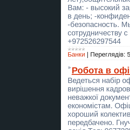
ГБО Дніпро ціни, установка,
діагностика, налаштування
Вам: - высокий за
в день; -конфиде
Послуги ясновидиці у Львові:
ворожіння, любовна магія, зняття
-безопасность. М
порчі.
сотрудничеству с
Курси кондитер, штукатур,
перукар, тесдяр, токар
+972526297544
Гадание Киев. Снятие порчи.
Любовный приворот.
Банки
|
Переглядів:
День народження в тирі Київ —
стрільба з лука для дітей і
Робота в офі
дорослих
Ведеться набір оф
Монтаж, демонтаж, збірка та
ремонт меблів, електрика,
вирішення кадров
сантехніка та інше
неважкої документ
Подарунковий сертифікат на
стрільбу з лука в Києві
економістам. Офі
хороший колектив
Куди піти з друзями в Києві?
Стрільба з лука в клубі “Лучник”
передбачено. Гнуч
Мелкий бытовой ремонт и