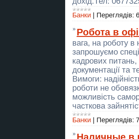
дохід.Тел: 06773
монтаж
Екстрасенс Тернопіль. Любовна
Банки
|
Переглядів:
магія, гадання, зняття негативу.
Сімейний відпочинок у Києві —
Робота в офі
стрільба з лука для дітей і
дорослих
вага, на роботу в
Монтаж, демонтаж, збірка та
запрошуємо спеці
ремонт меблів, електрика,
сантехніка та інше
кадрових питань,
Побачення зі стрільбою з лука в
документації та т
Києві — незвичайний формат для
двох
Вимоги: надійніст
роботи не обовяз
Маг Полтава. Приворот Полтава.
Снятие порчи Полтава. Гадание
Полтава.
можливість самор
часткова зайнятіс
Стрільба з лука в Києві — лучний
тир і клуб “Лучник”
Банки
|
Переглядів:
Замовити курсову роботу в
Україні
Наличные в 
Замовити дипломну роботу в