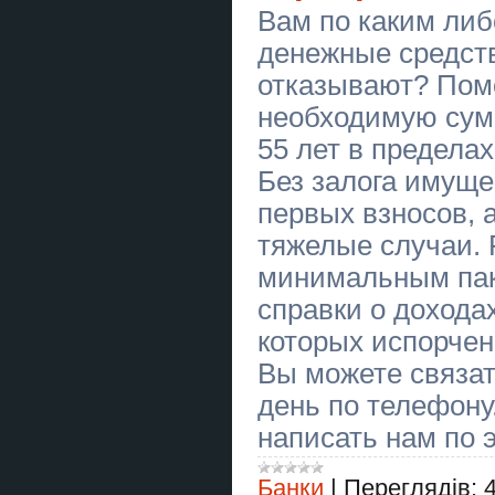
Вам по каким ли
Маг у Києві. Ворожіння
денежные средств
Київ. Приворот на кохання. Зняти
порчу Київ.
отказывают? Пом
Таксі Київ — Кишинів |
необходимую сумм
Міжнародне таксі S-Transfer
55 лет в пределах
Маг в Киеве. Гадание
Киев. Приворот на любовь. Снять
Без залога имуще
порчу Киев.
первых взносов, 
Мелкий бытовой ремонт и
тяжелые случаи. 
монтаж
минимальным пак
Таксі Київ — Краків | Міжнародний
трансфер до Польщі
справки о дохода
которых испорчен
Малек осетра, форель.
Вы можете связат
Малек осетра, форель.
день по телефону
Мотаж, демонтаж, збірка та
написать нам по 
ремонт меблів, електрика,
сантехника та інше
Банки
|
Переглядів:
Магическая помощь в Киеве.