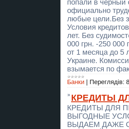
попали в черный 
професія безкоштовно
официально труд
Курси ціна 1800 грн акція друга
професія безкоштовно
любые цели.Без з
Условия кредитова
Кровельщики Работа ищу
напарников Днепр
лет. Без судимос
Кровельщики Работа ищу
000 грн. -250 000
напарников Днепр
от 1 месяца до 5 
Тир “Лучник” — Корпоративна
Украине. Комисси
Акція!
взымается по фак
Ворожіння Хмельницький. Зняття
негативу. Любовний приворот в
Хмельницькому.
Банки
|
Переглядів:
Ясновидяча, таролог Тернопіль.
Приворот на любoв. Зняття порчі
КРЕДИТЫ Д
та пристріту. Ворожіння.
КРЕДИТЫ ДЛЯ 
Ясновидящая, таролог Винница.
Приворот на любовь. Снятие
порчи и сглаза. Гадание.
ВЫГОДНЫЕ УСЛ
ВЫДАЕМ ДАЖЕ 
Вапорайзер AirVape X