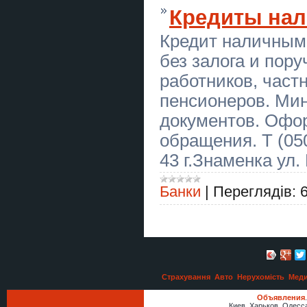
Любовный приворот Харьков.
Кредиты на
Снятие порчи. Гадание.
Кредит наличными
Відкотні ворота (зсувні). МАФи.
Козирьки. Ворота. Паркани.
Навіси.
без залога и пор
работников, част
Залізобетонні вироби від
виробника.
пенсионеров. Ми
Ангари під ключ – металеві
документов. Офо
ангари в Україні
обращения. Т (050
Помощь экстрасенса в Одессе:
43 г.Знаменка ул.
приворот, гадание, снятие порчи
и сглаза.
Банки
|
Переглядів:
Любовний приворот Рівне.
Ворожіння на майбутнє. Зняття
порчі Рівне.
Любовный приворот Днепр.
Гадание на будущее. Снятие
порчи Днепр.
Гадання у Львові. Приворот на
Страхування
Авто
Нерухомість
Меди
кохання. Зняття порчі Львів.
Объявления
Киев, Харьков, Одесс