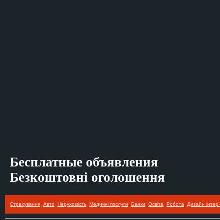
Бесплатные объявления
Безкоштовні оголошення
Страхування
Авто
Нерухомість
Медичні послуги
Банки
Освіта
Робота
Дизайн інтер'