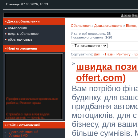
П`ятниця, 07.08.2026, 10:23
Доска бесплатных объя
»
Доска объявлений
Объявления
»
Дошка оголошень
»
Бізнес,
объявления
У категорії оголошень
:
38
подать объявление
Показано оголошень
:
1-20
обратная связь
»
Нові оголошення
Сортувати по
:
Даті
·
Назві
·
Рейтингу
·
Ко
швидка позик
offert.com)
Вам потрібно фін
будинку, для вашо
Профессиональные кровельные
работы, Ремонт крыш
придбання автомо
Стрільба з лука в Києві для
мотоциклів, для 
спортсменів — точність,
координація, концентрація
бізнесу, для ваш
»
Сайты объявлений
Кровельные работы любой
більше сумнівів.
Доска объявлений
сложности — монтаж, ремонт
Anunturi MD