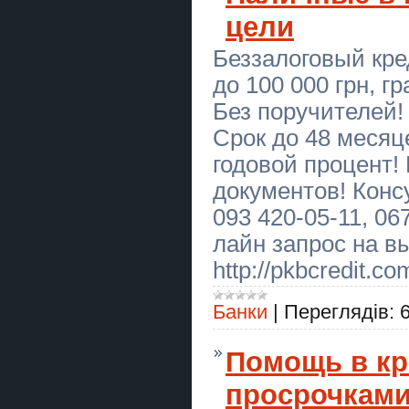
Україні
цели
Замовити бакалаврську роботу в
Україні
Беззалоговый кре
до 100 000 грн, г
Замовити магістерську роботу в
Україні
Без поручителей! 
Замовити дисертацію в Україні
Срок до 48 меся
годовой процент
Мелкий ремонт сантехники,
электрики, монтаж, демонтаж,
документов! Конс
устранение засора, сборка
мебели, установка дверей,
бытовой техники и др
093 420-05-11, 06
лайн запрос на в
Курси кухаря, електрика, маляра,
зварника, слюсаря
http://pkbcredit.co
Экстрасенс Днепр. Гадание
Днепр. Приворот Днепр. Снять
Банки
|
Переглядів:
порчу в Днепре.
СТО Варшава Україномовний
Помощь в кр
автосервіс Avenor Cars
просрочками
Купуємо земельні паї по всій
Україні. Дорого