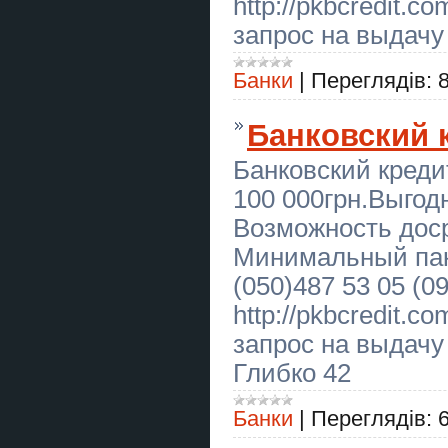
http://pkbcredit.
паркан
запрос на выдачу
Екстрасенс Чернівці. Приворот
Чернівці. Зняття порчі Чернівці.
Банки
|
Переглядів:
Вапорайзер TinyMight V2
Банковский 
Вапорайзер Zenco Flow – Onyx
Банковский кредит
Ясновидящая Киев. Приворот
Киев. Снятие порчи Киев.
100 000грн.Выгод
Гадание Одесса. Приворот в
Возможность доср
Одессе. Снять порчу в Одессе.
Минимальный пак
Помощь мага Киев. Приворот.
(050)487 53 05 (0
Гадание. Снятие негатива.
http://pkbcredit.
ArtTaxi – ваш комфортний
трансфер Хелм – Варшава,
запрос на выдачу
Кишинів – Одеса, Варшава –
Львів
Глибко 42
Любовний приворот
Хмельницький. Зняття порчі.
Банки
|
Переглядів:
Ворожіння.