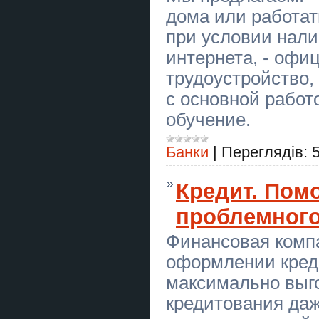
дома или работать
Подарунки на Миколая. Новорічні
набори. DIY набори
при условии нали
интернета, - офи
Новорічна ілюмінація, прикрасити
гірляндами!
трудоустройство,
Новорічна ілюмінація, прикрасити
с основной работ
гірляндами!
обучение.
Вапорайзер Arizer XQ2
Банки
|
Переглядів:
Вапорайзер Firefly 2+
Тир “Лучник” — Класні Дні в Тирі!
Кредит. Пом
Тир “Лучник” — Дитячі Дні
проблемного
Народження!
Финансовая комп
Кровельные Работы Днепр
Кровля Любой сложности
оформлении кред
максимально выг
Кровельные Работы Днепр
Кровля Любой сложности
кредитования даж
Курси ціна 1800 грн акція друга