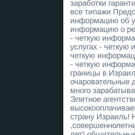
заработки гарант
Предоставляем услуги «Муж на
час» по городу Самар
все типажи Предо
информацию об у
Шкіряні аксесуари ручної роботи
на замовлення
информацию о ре
Курси сушист, манікюр, муляр,
- четкую информ
тесляр. плиточник
услугах - четкую
Вази з граніту Оптом від
виробника Tochenka
четкую информац
- четкую информ
Всі види покрівельних робіт
границы в Израил
Корпоратив і тімбілдинг у Києві —
очаровательные д
стрільба з лука для компанії
много зарабатыват
Курси кухар, електрик, зварник,
слюсар, перукар
Элитное агентств
высокооплачивае
Граніт Оптом з Коростишева без
посередників
страну Израиль!
Курси сушист, піццеолі манікюр,
,совершеннолетни
шиття, плиточник
лет),общительные