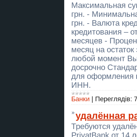
Максимальная сум
Корпоративні подарунки для
рекламних агенцій. Співпраця
грн. - Минимальн
Львів
грн. - Валюта кре
Новорічні корпоративні подарунки
з думкою про природу. Львів
кредитования – о
месяцев - Процен
Купить курсовую работу в
Украине
месяц на остаток
Крыша в рассрочку
любой момент Вы
Евидновлення Ремонт крыш
фасад Днепр
досрочно Стандар
для оформления 
Крыша в рассрочку
Евидновлення Ремонт крыш
фасад Днепр
ИНН.
Купить дипломную работу в
Украине
Банки
|
Переглядів:
Ясновидиця в Тернополі.
Приворот. Зняття негативних
удалённая р
програм.
Требуются удалён
Ясновидящая в Чернигове.
Приворот. Снятие негативных
PrivatBank от 14 
программ.