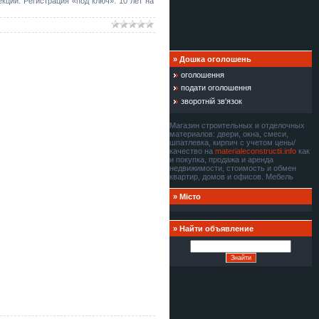
кции. Регистрация «под ключ». 10 лет на
»
Дошка оголошень
оголошення
подати оголошення
зворотній зв'язок
Магазин строительных и отделочных
материалов: двери, окна, смеси,
шпатлевка, кирпич с учетом цены/
качество на
materialeconstructii.info
как
и покупка, продажа и аренда
недвижимости, стоимость и обмен
квартир, домов и офисов. Мебель
»
Місто
»
Найти объявление