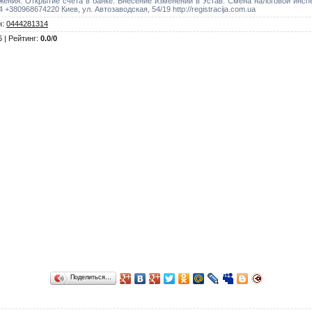
ния. Открытие счета в банке. Внесение изменений в Устав. Смена налоговой инспе
80968674220 Киев, ул. Автозаводская, 54/19 http://registracija.com.ua
н
:
0444281314
6 |
Рейтинг
:
0.0
/
0
Поделиться…