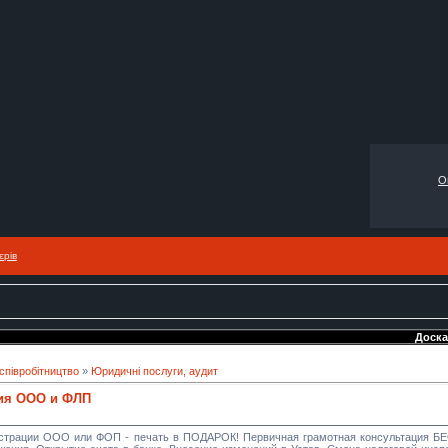
О
єрів
Доска б
 співробітництво
»
Юридичні послуги, аудит
ция ООО и ФЛП
страции ООО или ФОП - печать в ПОДАРОК! Первичная грамотная консультация Б