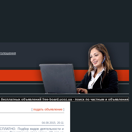
голошення
есплатных объявлений free-board.ucoz.ua - поиск по частным и объявлениям от 
[
подать объявление
]
04.09.2015, 20:11
ЕСПЛАТНО. Подбор видов деятельности и