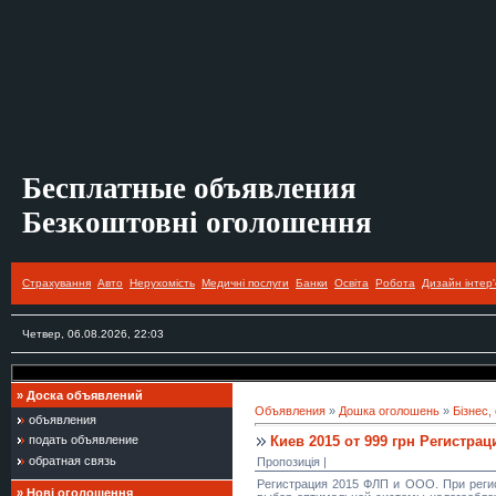
Бесплатные объявления
Безкоштовні оголошення
Страхування
Авто
Нерухомість
Медичні послуги
Банки
Освіта
Робота
Дизайн інтер'
Четвер, 06.08.2026, 22:03
»
Доска объявлений
Объявления
»
Дошка оголошень
»
Бізнес,
объявления
Киев 2015 от 999 грн Регистра
подать объявление
обратная связь
Пропозиція |
Регистрация 2015 ФЛП и ООО. При реги
»
Нові оголошення