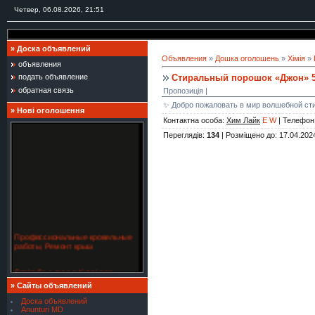
Четвер, 06.08.2026, 21:51
»
Доска объявлений
Объявления
»
Дошка оголошень
»
Хімія
»
объявления
Стиральный порошок «Джон» 5
подать объявление
обратная связь
Пропозиція |
​✨ Добро пожаловать в мир волшебной ст
»
Нові оголошення
Контактна особа
:
Хим Лайк
E
W
|
Телефон
Переглядів
:
134
|
Розміщено до
: 17.04.202
Профессиональные кровельные
работы, Ремонт крыш
Стрільба з лука в Києві для
спортсменів — точність,
»
Сайты объявлений
координація, концентрація
Доска объявлений
Anunturi MD
Кровельные работы любой