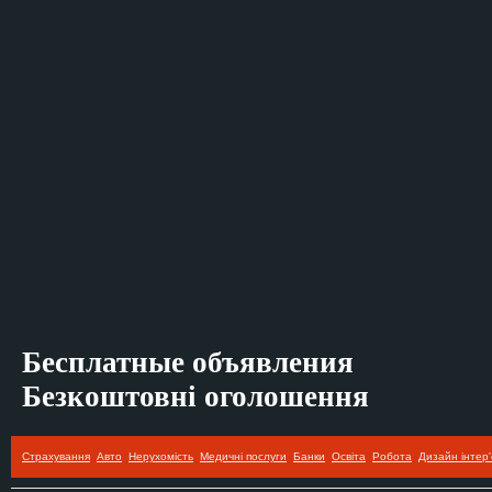
Бесплатные объявления
Безкоштовні оголошення
Страхування
Авто
Нерухомість
Медичні послуги
Банки
Освіта
Робота
Дизайн інтер'