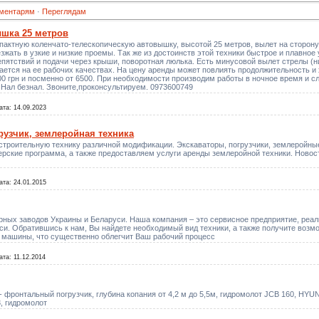
ментарям
·
Переглядам
ышка 25 метров
актную коленчато-телескопическую автовышку, высотой 25 метров, вылет на сторону 
ать в узкие и низкие проемы. Так же из достоинств этой техники быстрое и плавное 
епятствий и подачи через крыши, поворотная люлька. Есть минусовой вылет стрелы (н
ется на ее рабочих качествах. На цену аренды может повлиять продолжительность и 
00 грн и посменно от 6500. При необходимости производим работы в ночное время и 
 Нал безнал. Звоните,проконсультируем. 0973600749
ата:
14.09.2023
рузчик, землеройная техника
троительную технику различной модификации. Экскаваторы, погрузчики, землеройные
рские программа, а также предоставляем услуги аренды землеройной техники. Новос
ата:
24.01.2015
орных заводов Украины и Беларуси. Наша компания – это сервисное предприятие, ре
си. Обратившись к нам, Вы найдете необходимый вид техники, а также получите возм
 машины, что существенно облегчит Ваш рабочий процесс
ата:
11.12.2014
- фронтальный погрузчик, глубина копания от 4,2 м до 5,5м, гидромолот JCB 160, H
3, гидромолот