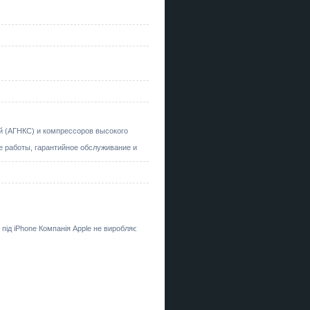
 (АГНКС) и компрессоров высокого
 работы, гарантийное обслуживание и
 під iPhone Компанія Apple не виробляє