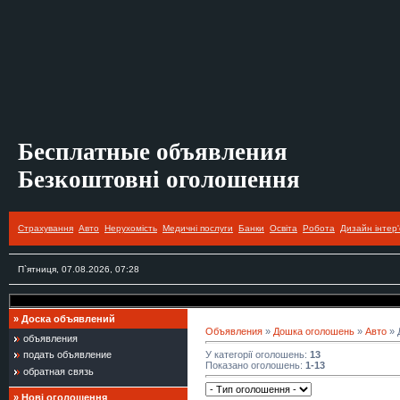
Бесплатные объявления
Безкоштовні оголошення
Страхування
Авто
Нерухомість
Медичні послуги
Банки
Освіта
Робота
Дизайн інтер'
П`ятниця, 07.08.2026, 07:28
»
Доска объявлений
Объявления
»
Дошка оголошень
»
Авто
» 
объявления
У категорії оголошень
:
13
подать объявление
Показано оголошень
:
1-13
обратная связь
»
Нові оголошення