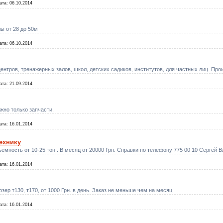
ата:
06.10.2014
лы от 28 до 50м
ата:
06.10.2014
нтров, тренажерных залов, школ, детских садиков, институтов, для частных лиц. Про
ата:
21.09.2014
жно только запчасти.
ата:
16.01.2014
ехнику
ъемность от 10-25 тон . В месяц от 20000 Грн. Справки по телефону 775 00 10 Сергей
ата:
16.01.2014
зер т130, т170, от 1000 Грн. в день. Заказ не меньше чем на месяц
ата:
16.01.2014