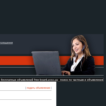
голошення
латных объявлений free-board.ucoz.ua - поиск по частным и объявлениям от ком
[
подать объявление
]