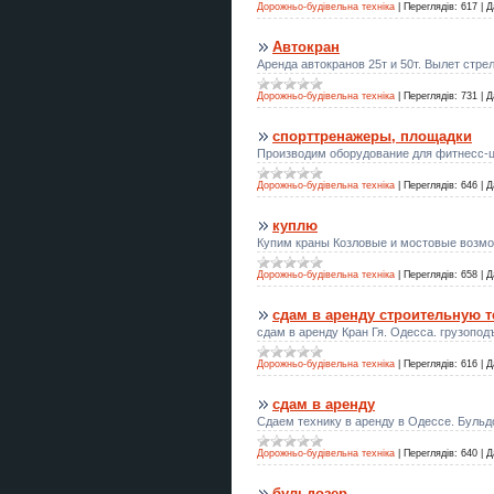
Дорожньо-будівельна техніка
|
Переглядів:
617
|
Д
Преміальні пасажирські
Автокран
перевезення Україна – Молдова |
Аренда автокранов 25т и 50т. Вылет стре
Комфортний трансфер до
Кишинева
Дорожньо-будівельна техніка
|
Переглядів:
731
|
Д
Ремонт и монтаж крыш под ключ
спорттренажеры, площадки
| Кровельные работы
Производим оборудование для фитнесс-це
Стрільба з лука для айтішників у
Дорожньо-будівельна техніка
|
Переглядів:
646
|
Д
Києві — антистрес, фокус і нове
хобі
куплю
Купим краны Козловые и мостовые возмо
Купити гідророзподільники
REXROTH
Дорожньо-будівельна техніка
|
Переглядів:
658
|
Д
Сборка мебели Днепр | Быстро и
сдам в аренду строительную т
качественно
сдам в аренду Кран Гя. Одесса. грузопод
ART Taxi — індивідуальні
Дорожньо-будівельна техніка
|
Переглядів:
616
|
Д
трансфери по Україні та Європі
сдам в аренду
Сборка мебели Днепр | Быстро и
Сдаем технику в аренду в Одессе. Бульдо
качественно
Дорожньо-будівельна техніка
|
Переглядів:
640
|
Д
Абонемент на стрільбу з лука в
Києві — хобі, спорт і антистрес
бульдозер