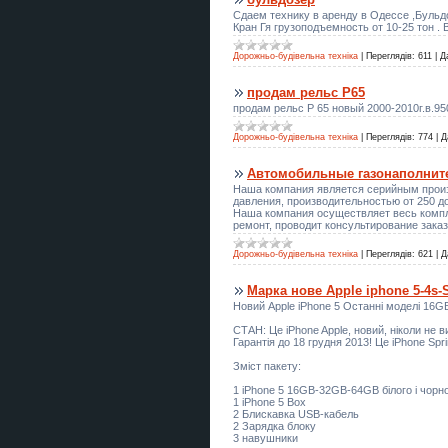
Сдаем технику в аренду в Одессе ,Бульдо
Предоставляем услуги «Муж на
Кран Гя грузоподъемность от 10-25 тон .
час» по городу Самар
Дорожньо-будівельна техніка
|
Переглядів:
611
|
Д
Автосервіс BMW Warszawa сто
БМВ Варшава
продам рельс Р65
продам рельс Р 65 новый 2000-2010г.в.950
Секція стрільби з лука в Києві —
тренування для дітей і дорослих
Дорожньо-будівельна техніка
|
Переглядів:
774
|
Д
Автомобильные газонаполнит
Предоставляем услуги «Муж на
час» по городу Самар
Наша компания является серийным прои
давления, производительностью от 250 до
Наша компания осуществляет весь компл
ремонт, проводит консультирование зака
Курси перукар, колорист,
бухгалтер, логіст, кухар
Дорожньо-будівельна техніка
|
Переглядів:
621
|
Д
Виїзний тир зі стрільбою з лука на
свято, корпоратив або захід
Марка нове Apple iphone 5-4s-
Новий Apple iPhone 5 Останні моделі 16G
Предоставляем услуги «Муж на
СТАН: Це iPhone Apple, новий, ніколи не 
час» по городу Самар
Гарантія до 18 грудня 2013! Це iPhone Spr
Зміст пакету:
Шкіряні аксесуари ручної роботи
на замовлення
1 iPhone 5 16GB-32GB-64GB білого і чорн
1 iPhone 5 Box
2 Блискавка USB-кабель
Курси сушист, манікюр, муляр,
2 Зарядка блоку
тесляр. плиточник
3 навушники