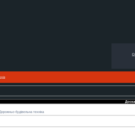
О
єрів
Доска бесп
Дорожньо-будівельна техніка