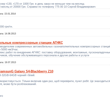
зер т130, т170 от 1000 Грн. в день заказ не меньше чем на месяць
 В месяц от 20000 Грн. Справки по телефону 775 00 10 Сергей Владимирович
ата:
15.01.2014
00 грн/тн.
ата:
14.08.2013
ельные компрессорные станции АГНКС
зводителем современных автомобильных газонаполнительных компрессорных станций
 5000 нм3/час.
екс работ по внедрению АГНКС: поставку оборудования, монтажные, пусконаладочные
зчиков, обучение обслуживающего персонала и другие работы и услуги
ата:
19.07.2013
SamsunG Galaxy S4-Blackberry Z10
B-32GB-64GB чорний і білий.
використовується. Тільки включив один раз, щоб перевірити, пункт робіт. Це знаходиться
int, може бути розблокований.
ого