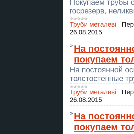
Покупаем трубы с
Сборка мебели Днепр | Быстро и
госрезерв, неликв
качественно
Труби металеві
|
Пер
ART Taxi — індивідуальні
трансфери по Україні та Європі
26.08.2015
Сборка мебели Днепр | Быстро и
качественно
На постоянн
Абонемент на стрільбу з лука в
покупаем то
Києві — хобі, спорт і антистрес
На постоянной ос
Предоставляем услуги «Муж на
час» по городу Самар
толстостенные т
Автосервіс BMW Warszawa сто
БМВ Варшава
Труби металеві
|
Пер
Секція стрільби з лука в Києві —
26.08.2015
тренування для дітей і дорослих
Предоставляем услуги «Муж на
На постоянн
час» по городу Самар
покупаем то
Курси перукар, колорист,
бухгалтер, логіст, кухар