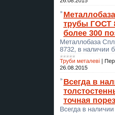
26.08.2015
Куди піти з друзями в Києві?
Стрільба з лука в клубі “Лучник”
Металлобаза
Мелкий бытовой ремонт и
монтаж
трубы ГОСТ 
Екстрасенс Тернопіль. Любовна
более 300 п
магія, гадання, зняття негативу.
Металлобаза Спл
Сімейний відпочинок у Києві —
стрільба з лука для дітей і
дорослих
8732, в наличии 
Монтаж, демонтаж, збірка та
ремонт меблів, електрика,
Труби металеві
|
Пер
сантехніка та інше
26.08.2015
Побачення зі стрільбою з лука в
Києві — незвичайний формат для
двох
Всегда в на
Маг Полтава. Приворот Полтава.
толстостенн
Снятие порчи Полтава. Гадание
Полтава.
точная порез
Стрільба з лука в Києві — лучний
тир і клуб “Лучник”
Всегда в наличии