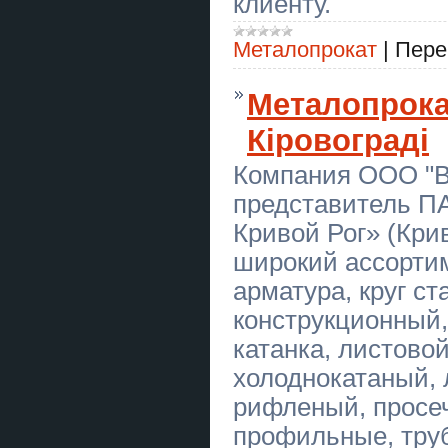
клиенту.
Купити емпіричну частину
дипломної роботи в Україні
Металопрокат
|
Пере
Купити аналітичну частину
дипломної роботи в Україні
Металопрокат
Купити практичну частину
дипломної роботи в Україні
Кіровограді
Купити теоретичну частину
Компания ООО "В
дипломної роботи в Україні
представитель П
Бонг “Роджер”
Кривой Рог» (Кри
Бонг Thug Life Black
широкий ассорти
арматура, круг ст
Кровельные Работы Днепр любой
сложности
конструкционный, 
Экстрасенс Одесса. Снятие
катанка, листовой
негатива, гадание, любовный
приворот.
холоднокатаный, 
рифленый, просе
Курси колориста Кривий Ріг
профильные, тру
Кровельные Работы Днепр любой