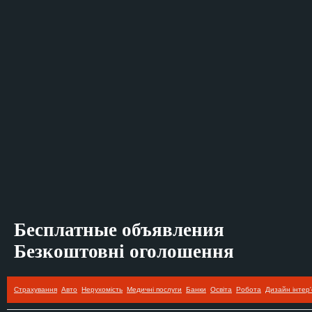
Бесплатные объявления
Безкоштовні оголошення
Страхування
Авто
Нерухомість
Медичні послуги
Банки
Освіта
Робота
Дизайн інтер'