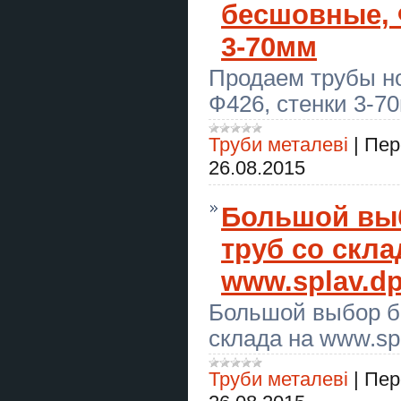
бесшовные, 
Курси сушист, піццеолі манікюр,
шиття, плиточник
3-70мм
ГБО Дніпро ціни, установка,
Продаем трубы н
діагностика, налаштування
Ф426, стенки 3-7
Послуги ясновидиці у Львові:
ворожіння, любовна магія, зняття
порчі.
Труби металеві
|
Пер
Курси кондитер, штукатур,
26.08.2015
перукар, тесдяр, токар
Гадание Киев. Снятие порчи.
Большой вы
Любовный приворот.
труб со скла
День народження в тирі Київ —
стрільба з лука для дітей і
www.splav.dp
дорослих
Большой выбор б
Монтаж, демонтаж, збірка та
ремонт меблів, електрика,
сантехніка та інше
склада на www.spl
Подарунковий сертифікат на
стрільбу з лука в Києві
Труби металеві
|
Пер