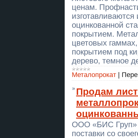
Кровельные Работы Днепр
ценам. Профнаст
Кровля Любой сложности
изготавливаются 
Курси ціна 1800 грн акція друга
професія безкоштовно
оцинкованной ст
покрытием. Метал
Курси ціна 1800 грн акція друга
професія безкоштовно
цветовых гаммах,
Кровельщики Работа ищу
покрытием под ки
напарников Днепр
дерево, темное д
Кровельщики Работа ищу
напарников Днепр
Металопрокат
|
Пере
Тир “Лучник” — Корпоративна
Акція!
Продам лис
Ворожіння Хмельницький. Зняття
негативу. Любовний приворот в
металлопрок
Хмельницькому.
оцинкованн
Ясновидяча, таролог Тернопіль.
Приворот на любoв. Зняття порчі
та пристріту. Ворожіння.
ООО «БИС Груп» 
поставки со свое
Ясновидящая, таролог Винница.
Приворот на любовь. Снятие