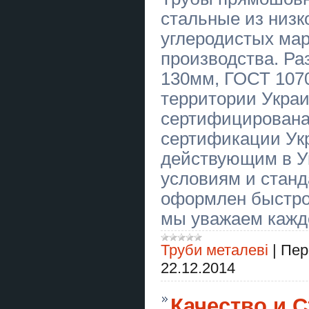
стальные из низк
Евидновлення Кровля Фасад
кровельние работы Днепр
углеродистых мар
Евидновлення крыша
производства. Ра
восстановление ремонт и тд
Днепр
130мм, ГОСТ 1070
ВітамініЯ - сімейне виробництво
территории Укра
чаю. Фруктово-ягідний чай.
Вітамікси. Концентрати для
сертифицирована
лимонаду Львів
сертификации Ук
Купить мотивационное письмо в
Украине
действующим в У
условиям и станд
Caluanie Muelear Oxidize price in
USA
оформлен быстро
Caluanie Muelear Oxidize
мы уважаем каждо
Parteurize
Труби металеві
|
Пер
СТО Motortex – ремонт двигунів,
капітальний ремонт двигуна,
ремонт ГБЦ, відновлення головки
22.12.2014
блока циліндрів
Купить научную статью в
Качество и 
Украине