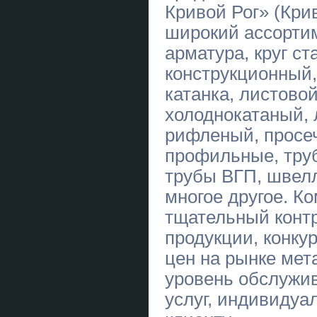
Кривой Рог» (Кри
Послуги екстрасенса Чернівці.
широкий ассорти
Ворожіння, приворот, зняття
порчі.
арматура, круг ст
Услуги экстрасенса Житомир.
конструкционный, 
Гадание, приворот, снятие порчи.
катанка, листовой
Купити анотацію до дипломної
роботи в Україні
холоднокатаный, 
рифленый, просе
Купити параграф дипломної
роботи в Україні
профильные, тру
Купити підрозділ дипломної
трубы ВГП, швелл
роботи в Україні
многое другое. Ко
Купити підбір теми дипломної
тщательный конт
роботи в Україні
продукции, конку
Купити оформлення списку
літератури дипломної роботи в
цен на рынке мет
Україні
уровень обслужи
Купити розділ дипломної роботи
«Охорона праці і техніки безпеки»
услуг, индивидуа
в Україні