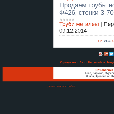
Продаем трубы н
Ясновидящая в Чернигове.
Ф426, стенки 3-7
Приворот. Снятие негативных
программ.
Труби металеві
|
Пер
Ясновидящая в Одессе. Гадание,
приворот, снятие порчи.
09.12.2014
Заборы, ворота, навесы,
козырьки, балконные ограждения,
1-20
21-40
4
ЖБИ изделия
Вапорайзер Puffco Plus Vaporizer
Вапорайзер Xmax V2 Pro
Страхування
Авто
Нерухомість
Меди
Объявления
Гадание в Киеве. Снятие сглаза,
Киев, Харьков, Одесс
порчи. Заказать приворот в
Львов, Кривой Рог, Н
Киеве.
ремонт в новостройке
.
Спилим обрежем деревья,
удалим поросли Одесса
Купить бакалаврскую работу в
Украине
Купить магистерскую работу в