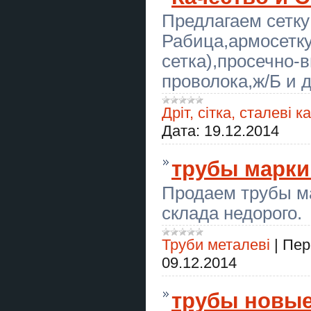
Предлагаем сетку
Новорічні корпоративні подарунки
для рекламних агентств Львів
Рабица,армосетк
сетка),просечно-
Корпоративні подарунки для
рекламних агенцій. Співпраця
Львів
проволока,ж/Б и 
Новорічні корпоративні подарунки
Дріт, сітка, сталеві к
з думкою про природу. Львів
Дата:
19.12.2014
Купить курсовую работу в
Украине
трубы марки
Крыша в рассрочку
Евидновлення Ремонт крыш
фасад Днепр
Продаем трубы м
склада недорого.
Крыша в рассрочку
Евидновлення Ремонт крыш
фасад Днепр
Труби металеві
|
Пер
Купить дипломную работу в
09.12.2014
Украине
Ясновидиця в Тернополі.
трубы новы
Приворот. Зняття негативних
програм.