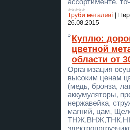
ассортименте, точ
Замовити курсову роботу в
Україні
Труби металеві
|
Пер
Замовити дипломну роботу в
Україні
26.08.2015
Замовити бакалаврську роботу в
Україні
Куплю: доро
Замовити магістерську роботу в
цветной мет
Україні
области от 3
Замовити дисертацію в Україні
Организация осу
Мелкий ремонт сантехники,
электрики, монтаж, демонтаж,
высоким ценам ц
устранение засора, сборка
мебели, установка дверей,
(медь, бронза, л
бытовой техники и др
аккумуляторы, пр
Курси кухаря, електрика, маляра,
зварника, слюсаря
нержавейка, струж
магний, цам, Щел
Экстрасенс Днепр. Гадание
Днепр. Приворот Днепр. Снять
порчу в Днепре.
ТНЖ,ВНЖ,ТНК,НК,
электропогрузчик
СТО Варшава Україномовний