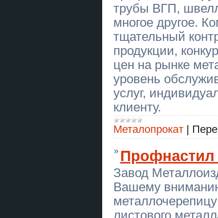
сложности
трубы ВГП, швелл
многое другое. Ко
Кровельные Работы Днепр любой
сложности
тщательный конт
Подарунки на Миколая. Новорічні
продукции, конку
набори. DIY набори
цен на рынке мет
Новорічна ілюмінація, прикрасити
уровень обслужи
гірляндами!
услуг, индивидуа
Новорічна ілюмінація, прикрасити
гірляндами!
клиенту.
Вапорайзер Arizer XQ2
Металопрокат
|
Пере
Вапорайзер Firefly 2+
Профнастил 
Тир “Лучник” — Класні Дні в Тирі!
Завод Металлоиз
Тир “Лучник” — Дитячі Дні
Народження!
Вашему внимани
металлочерепицу
Кровельные Работы Днепр
Кровля Любой сложности
листового металл