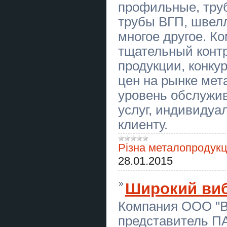
профильные, тру
⚖️ Адвокат Сарафін Віктор
Францович та партнери
трубы ВГП, швелл
Військовий адвокат Сарафін
многое другое. Ко
Віктор Францович
тщательный конт
Корпоративи та тімбілдинг у клубі
продукции, конку
«Лучник»
цен на рынке мет
Будинок поруч з лісом - 69 км до
столиці
уровень обслужи
услуг, индивидуа
Ворожіння Львів. Любовна магія.
Зняття порчі та негативу.
клиенту.
Гадание в Одессе. Любовная
магия. Снятие порчи и негатива.
Різна металопродукц
28.01.2015
Новорічні корпоративи у клубі
«Лучник»
Широкий виб
Гадання Хмельницький.
Любовний приворот. Зняття порчі
та пристріту.
Компания ООО "В
Гадание Днепр. Любовный
представитель П
приворот. Снятие порчи и сглаза.