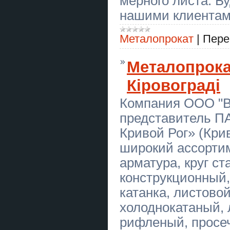
мерного листа. Б
нашими клиентам
🏹 АКТИВНІ ВИХІДНІ ДЛЯ
КОМПАНІЇ ДРУЗІВ
Металопрокат
|
Пере
КОРПОРАТИВИ ТА ТІМБІЛДИНГ
У КЛУБІ «ЛУЧНИК»
Металопрокат
Всі види покрівельних робіт
Кіровограді
Магічна допомога в Києві.
Любовне ворожіння. Зняття
негативу.
Компания ООО "В
представитель П
Акція для закоханих пар "Стріли
Амура" - подарунковий
сертифікат
Кривой Рог» (Кри
широкий ассорти
Любовна магія Львів. Повернути
коханого. Ворожіння і допомога у
відносинах.
арматура, круг ст
конструкционный, 
Магическая помощь в Киеве.
Любовное гадание. Снятие
катанка, листовой
негатива.
холоднокатаный, 
⚖️ Адвокат Сарафін Віктор
Францович та партнери
рифленый, просе