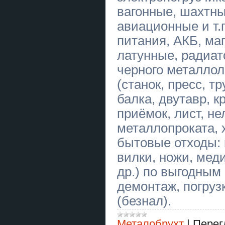
автосервіс Avenor Cars
вагонные, шахтны
авиационные и т.
Купуємо земельні паї по всій
Україні. Дорого
питания, АКБ, ма
Маг у Києві. Ворожіння
латунные, радиа
Київ. Приворот на кохання. Зняти
порчу Київ.
черного металло
Таксі Київ — Кишинів |
(станок, пресс, тр
Міжнародне таксі S-Transfer
балка, двутавр, к
Маг в Киеве. Гадание
приёмок, лист, н
Киев. Приворот на любовь. Снять
порчу Киев.
металлопроката, 
Мелкий бытовой ремонт и
бытовые отходы: 
монтаж
вилки, ножи, мед
Таксі Київ — Краків | Міжнародний
трансфер до Польщі
др.) по выгодным
демонтаж, погруз
Малек осетра, форель.
(безнал).
Малек осетра, форель.
Металобрухт
|
Перег
Мотаж, демонтаж, збірка та