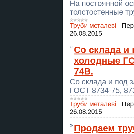
На постоянной ос
Виїзний тир зі стрільбою з лука на
толстостенные т
свято, корпоратив або захід
Предоставляем услуги «Муж на
Труби металеві
|
Пер
час» по городу Самар
26.08.2015
Шкіряні аксесуари ручної роботи
на замовлення
Со склада и 
Курси сушист, манікюр, муляр,
тесляр. плиточник
холодные ГОС
74В.
Вази з граніту Оптом від
виробника Tochenka
Со склада и под 
Всі види покрівельних робіт
ГОСТ 8734-75, 87
Корпоратив і тімбілдинг у Києві —
стрільба з лука для компанії
Труби металеві
|
Пер
Курси кухар, електрик, зварник,
26.08.2015
слюсар, перукар
Граніт Оптом з Коростишева без
Продаем тр
посередників