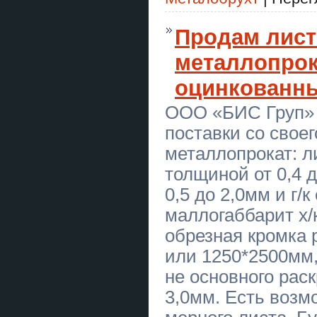
ремонт меблів, електрика,
сантехника та інше
Продам лис
Магическая помощь в Киеве.
Приворот Киев. Гадание и снятие
металлопрок
негатива.
оцинкованн
Преміум трансфер Київ Кишинів
ООО «БИС Груп» 
Преміум трансфер Київ Кишинів
поставки со свое
Ремонт крыш Днепр частичный
мелкий и капитальный
металлопрокат: л
толщиной от 0,4 д
Лучний тир “Лучник” – стрільба з
лука в Києві! Archery Range
0,5 до 2,0мм и г/к
“Luchnyk” – Archery in Kyiv!
маллогаббарит х/к 
Металоконструкції під ключ
Кривий Ріг | Паркани, ворота,
обрезная кромка 
навіси, козирки
или 1250*2500мм,
Фарбування дахів, фарбування
складів, приміщень
не основного раскр
3,0мм. Есть возм
Продаж 2 поверхового будинку
смт Коцюбинське