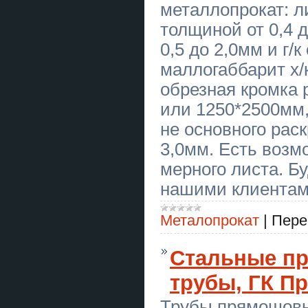
металлопрокат: л
порчи и сглаза. Гадание.
толщиной от 0,4 д
Вапорайзер AirVape X
0,5 до 2,0мм и г/к
Вапорайзер AirVape XS GO
маллогаббарит х/к 
обрезная кромка 
Купить тезисы на конференцию в
Украине
или 1250*2500мм,
Крыша в рассрочку
не основного раскр
Евидновлення Ремонт крыш
фасад
3,0мм. Есть возм
Ворота - розстібні, відкатні
мерного листа. Б
(зсувні), з хвірткою, з
автоматикою. Хвіртки –
нашими клиентам
профнастил, кування, 3D-сітка,
жалюзі, замок, доводчик,
домофон.
Металопрокат
|
Пере
Стовпчики виноградні (армовані
бетонні) – висота 2,2 м; 2,4 м;
2,7м. Кільця, днища та кришки
Стальные п
для колодязів – КС 10-9, КС 10,9,
КС 15-9, КС 2
трубы, ГК П
Купить отчет по практике в
Украине
Трубы прямошовн