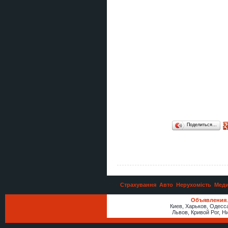
ART Taxi — індивідуальні
трансфери по Україні та Європі
Сборка мебели Днепр | Быстро и
качественно
Абонемент на стрільбу з лука в
Києві — хобі, спорт і антистрес
Предоставляем услуги «Муж на
час» по городу Самар
Автосервіс BMW Warszawa сто
Поделиться…
БМВ Варшава
Секція стрільби з лука в Києві —
тренування для дітей і дорослих
Предоставляем услуги «Муж на
час» по городу Самар
Страхування
Авто
Нерухомість
Меди
Курси перукар, колорист,
Объявления
бухгалтер, логіст, кухар
Киев, Харьков, Одесс
Львов, Кривой Рог, Н
Виїзний тир зі стрільбою з лука на