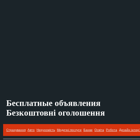
Бесплатные объявления
Безкоштовні оголошення
Страхування
Авто
Нерухомість
Медичні послуги
Банки
Освіта
Робота
Дизайн інтер'