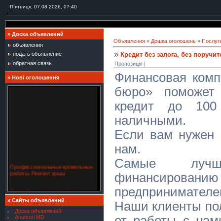
П`ятниця, 07.08.2026, 07:40
»
Доска объявлений
Объявления
»
Дошка оголошень
»
Послуги
объявления
Кредит без залога, без поручите
подать объявление
обратная связь
Пропозиція |
Финансовая комп
»
Нові оголошення
бюро» поможет
кредит до 100
наличными.
Если вам нужен 
нам.
Самые луч
Профессиональные кровельные
работы, Ремонт крыш
финансирова
предпринимателе
Стрільба з лука в Києві для
спортсменів — точність,
»
Сайты объявлений
координація, концентрація
Наши клиенты по
Доска объявлений
от работы с нам
Anunturi MD
Кровельные работы любой